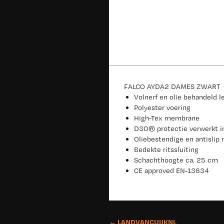
FALCO AYDA2 DAMES ZWART
Volnerf en olie behandeld l
Polyester voering
High-Tex membrane
D3O® protectie verwerkt i
Oliebestendige en antislip 
Bedekte ritssluiting
Schachthoogte ca. 25 cm
CE approved EN-13634
← LANDVANCUIJKNL