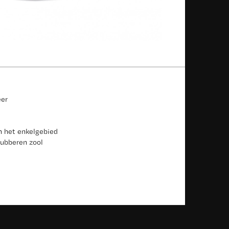
eer
n het enkelgebied
rubberen zool