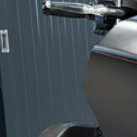
idson Road Glide met 103CU is o.a. voorzien van Denim Black p
itlaat en meer..
r deze Harley-Davidson? Vul onderstaand contactformulier in
y-Davidson bewonderen? Bezoek dan onze showroom in Beuge
orden standaard afgeleverd met 10 dagen gratis verzekering z
2014
AND
55.400 KM
Road glide