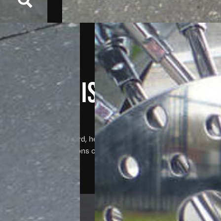
ERY
LGIC CRUISER
voor een klant verbouwd, heeft u interesse om uw motor te l
 gerust contact met ons op.