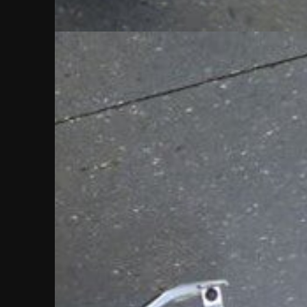
← CUSTOM GALL
NOSTA
Deze motor is 
team, neem dan